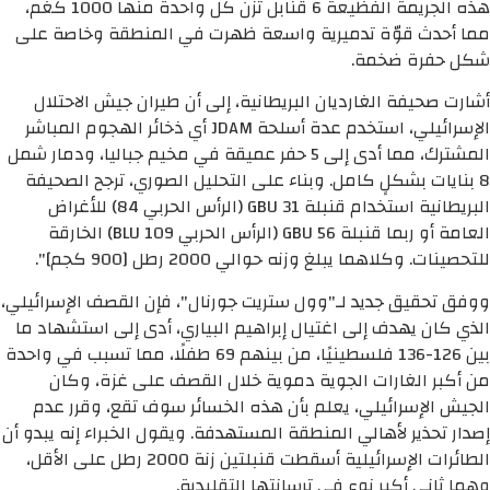
هذه الجريمة الفظيعة 6 قنابل تزن كل واحدة منها 1000 كغم،
مما أحدث قوّة تدميرية واسعة ظهرت في المنطقة وخاصة على
شكل حفرة ضخمة.
أشارت صحيفة الغارديان البريطانية، إلى أن طيران جيش الاحتلال
الإسرائيلي، استخدم عدة أسلحة JDAM أي ذخائر الهجوم المباشر
المشترك، مما أدى إلى 5 حفر عميقة في مخيم جباليا، ودمار شمل
8 بنايات بشكلٍ كامل. وبناء على التحليل الصوري، ترجح الصحيفة
البريطانية استخدام قنبلة GBU 31 (الرأس الحربي 84) للأغراض
العامة أو ربما قنبلة GBU 56 (الرأس الحربي BLU 109) الخارقة
للتحصينات. وكلاهما يبلغ وزنه حوالي 2000 رطل [900 كجم]".
ووفق تحقيق جديد لـ"وول ستريت جورنال"، فإن القصف الإسرائيلي،
الذي كان يهدف إلى اغتيال إبراهيم البياري، أدى إلى استشهاد ما
بين 126-136 فلسطينيًا، من بينهم 69 طفلًا، مما تسبب في واحدة
من أكبر الغارات الجوية دموية خلال القصف على غزة، وكان
الجيش الإسرائيلي، يعلم بأن هذه الخسائر سوف تقع، وقرر عدم
إصدار تحذير لأهالي المنطقة المستهدفة. ويقول الخبراء إنه يبدو أن
الطائرات الإسرائيلية أسقطت قنبلتين زنة 2000 رطل على الأقل،
وهما ثاني أكبر نوع في ترسانتها التقليدية.