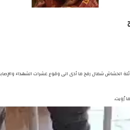
رُوِيت.