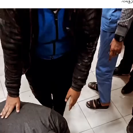
رُوِيت.