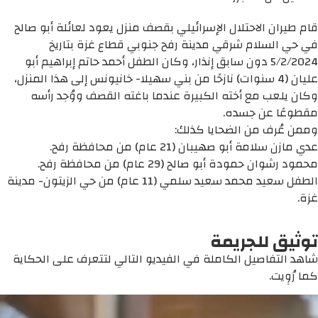
قام طيران الاحتلال الإسرائيلي بقصف منزل يعود لعائلة أبو صالح
في حي السلام شرقي مدينة رفح جنوبي قطاع غزة بتاريخ
5/2/2024 دون سابق إنذار، وكان الطفل أحمد حاتم إبراهيم أبو
عليان (4 سنوات) نازحًا من بني سهيلا- خانيونس إلى هذا المنزل،
وكان يلعب مع أخته الكبيرة عندما باغته القصف ووُجد رأسه
مقطوعًا عن جسده.
وممن عُرف من الضحايا كذلك:
عدي مازن سلامة أبو صهيبان (21 عام) من محافظة رفح.
محمود رشوان حمودة أبو صالح (29 عام) من محافظة رفح.
الطفل سعيد محمد سعيد سلمي (11 عام) من حي الزيتون- مدينة
غزة.
توثيق للجريمة
شاهد التفاصيل الكاملة في الفيديو التالي لتتعرف على الحكاية
كما رُوِيت.