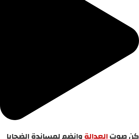
كن صوت
العدالة
وانضم لمساندة الضحايا