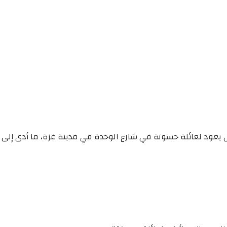
يث قام باستهداف منزل يعود لعائلة حسونة في شارع الوحدة في مدينة غزة، ما أدى إلى