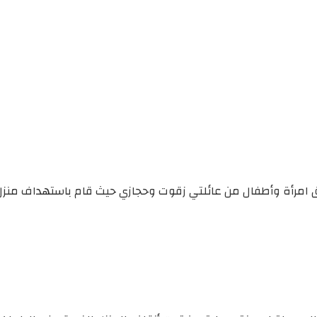
رائيلي بتاريخ 18/9/2024 بارتكاب مجزرة بحق امرأة وأطفال من عائلتي زقوت وحجازي ح