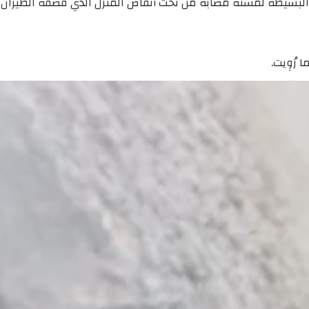
 البسيطة لمسنة مصابة من تحت أنقاض المنزل الذي قصفه الطيران ا
رُوِيت.