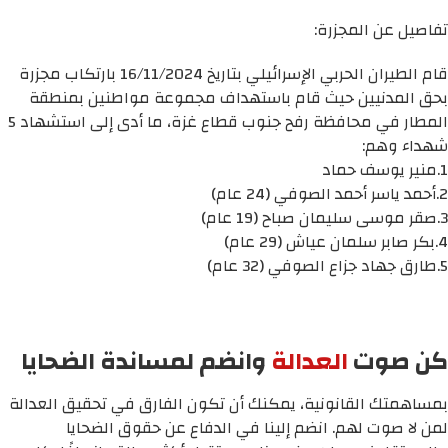
تفاصيل عن المجزرة:
قام الطيران الحربي الإسرائيلي بتاريخ 16/11/2024 بارتكاب مجزرة
بحق المدنيين حيث قام باستهداف مجموعة مواطنين بمنطقة
المطار في محافظة رفح جنوب قطاع غزة، ما أدى إلى استشهاد 5
شهداء وهم:
1.منير يوسف حماد
2.أحمد ياسر أحمد الصوفي (24 عام)
3.صقر موسى سليمان صباح (19 عام)
4.بكر صابر سلمان عياش (29 عام)
5.طارق جهاد جزاع الصوفي (32 عام)
كن صوت
العدالة
وانضم لمساندة الضحايا
بمساهمتك القانونية، يمكنك أن تكون الفارق في تحقيق العدالة
لمن لا صوت لهم. انضم إلينا في الدفاع عن حقوق الضحايا