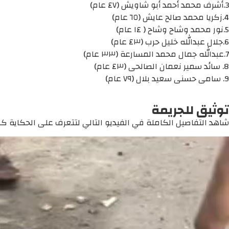
3.أشرف محمد أحمد أبو شاويش (٤٧ عام)
4.زكريا محمد صالح عايش (٦٥ عام)
5.نور محمد وشاح وشاح ( ١٤ عام)
6.جلال عبدالله خليل حرب (٤٣ عام)
7.عبدالله جمال محمد المسارعة (٣٣ عام)
8. سائد سمير نعمان الصالحى (٤٣ عام)
9. سامى حسنى سعيد بلال (٧٩ عام)
توثيق للجريمة
شاهد التفاصيل الكاملة في الفيديو التالي لتتعرف على الحكاية كما 