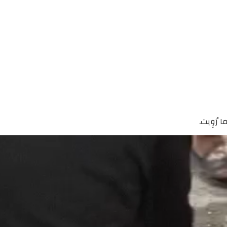
رُوِيت.