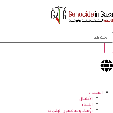
الشهداء
الأطفال
النساء
رؤساء وموظفون البلديات