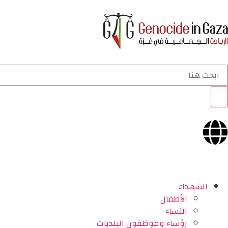
الشهداء
الأطفال
النساء
رؤساء وموظفون البلديات