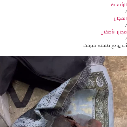
الرئيسية
/
المجازر
/
مجازر الأطفال
/
أب يودع طفلته ميرفت