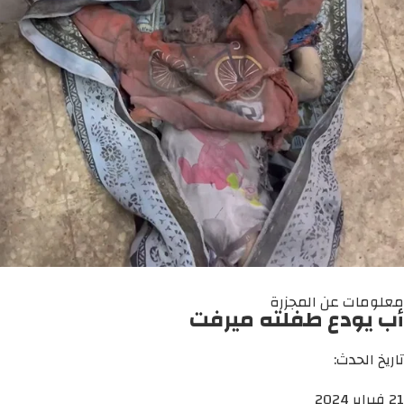
معلومات عن المجزرة
أب يودع طفلته ميرفت
تاريخ الحدث:
21 فبراير 2024