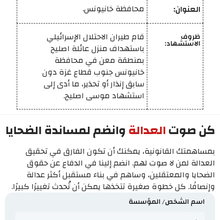
محافظة خانيونس.
العنوان:
قام طيران الاحتلال الإسرائيلي
ظروف
الاستشهاد:
باستهداف منزل عائلة اصليح
بمنطقة معن في محافظة
خانيونس جنوب قطاع غزة دون
سابق إنذار أو تحذير، ما أدى إلى
استشهاد موسى اصليح.
كن صوت
العدالة
وانضم لمساندة الضحايا
بمساهمتك القانونية، يمكنك أن تكون الفارق في تحقيق
العدالة لمن لا صوت لهم. انضم إلينا في الدفاع عن حقوق
الضحايا والمعتقلين، وساهم في بناء مستقبل أكثر عدالة
وإنصافًا. كل خطوة صغيرة تتخذها يمكن أن تُحدث تغييرًا كبيرًا.
اسم الشخص/ المؤسسة