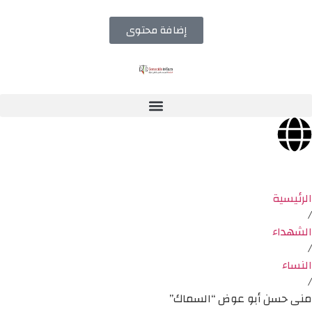
إضافة محتوى
الرئيسية
/
الشهداء
/
النساء
/
منى حسن أبو عوض “السماك”