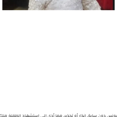
يونس دون سابق إنذار أو تحذير، مما أدى إلى استشهاد الطفلة م