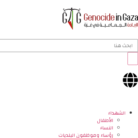
الشهداء
الأطفال
النساء
رؤساء وموظفون البلديات