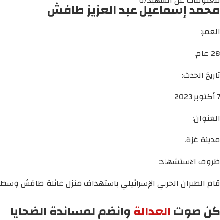
معلومات عن الشهيد/ة
محمد إسماعيل عبد العزيز طافش
العمر:
28 عام.
تاريخ الحدث:
7 أكتوبر 2023
العنوان:
مدينة غزة.
ظروف الاستشهاد:
قام الطيران الحربي الإسرائيلي باستهداف منزل عائلة طافش وسط م
كن صوت
العدالة
وانضم لمساندة الضحايا