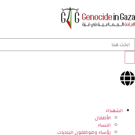
الشهداء
الأطفال
النساء
رؤساء وموظفون البلديات