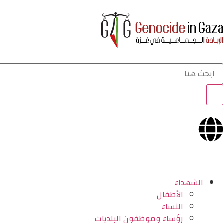
الشهداء
الأطفال
النساء
رؤساء وموظفون البلديات