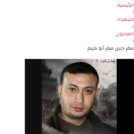
الرئيسية
/
الشهداء
/
المدنيون
/
صقر خليل صقر أبو كريم