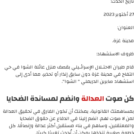
تاريخ الحدث:
27 أكتوبر 2023
العنوان:
مدينة غزة.
ظروف الاستشهاد:
قام طيران الاحتـلال الإسرائـيلي بقصف منزل عائلة الشوا في حي
التفاح في مدينة غزة دون سابق إنذار أو تحذير، مما أدى إلى
استشهاد صابرين الدريملي " الشوا".
كن صوت
العدالة
وانضم لمساندة الضحايا
بمساهمتك القانونية، يمكنك أن تكون الفارق في تحقيق العدالة
لمن لا صوت لهم. انضم إلينا في الدفاع عن حقوق الضحايا
والمعتقلين، وساهم في بناء مستقبل أكثر عدالة وإنصافًا. كل
خطوة صغيرة تتخذها يمكن أن تُحدث تغييرًا كبيرًا.