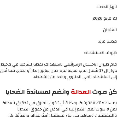
تاريخ الحدث:
23 مايو 2026
العنوان:
مدينة غزة.
ظروف الاستشهاد:
قام طيران الاحتـلال الإسرائيلي باستهداف نقطة لشرطة في محيط
دوار ال 17 شمال غرب مدينة غزة دون سابق إنذار أو تحذير، مما أدى
إلى استشهاد رامي الحناوي وعدد من الشهداء.
كن صوت
العدالة
وانضم لمساندة الضحايا
بمساهمتك القانونية، يمكنك أن تكون الفارق في تحقيق العدالة
لمن لا صوت لهم. انضم إلينا في الدفاع عن حقوق الضحايا
والمعتقلين، وساهم في بناء مستقبل أكثر عدالة وإنصافًا. كل