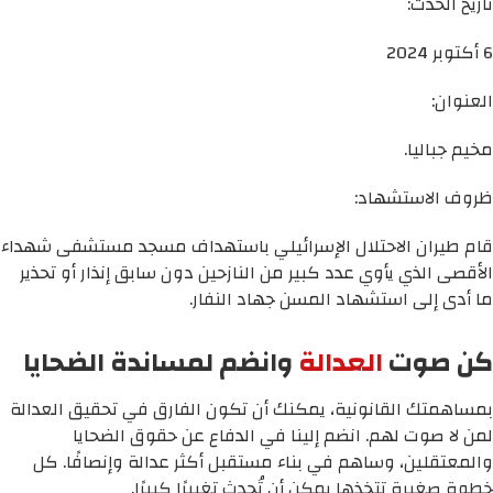
تاريخ الحدث:
6 أكتوبر 2024
العنوان:
مخيم جباليا.
ظروف الاستشهاد:
قام طيران الاحتلال الإسرائيلي باستهداف مسجد مستشفى شهداء
الأقصى الذي يأوي عدد كبير من النازحين دون سابق إنذار أو تحذير
ما أدى إلى استشهاد المسن جهاد النفار.
كن صوت
العدالة
وانضم لمساندة الضحايا
بمساهمتك القانونية، يمكنك أن تكون الفارق في تحقيق العدالة
لمن لا صوت لهم. انضم إلينا في الدفاع عن حقوق الضحايا
والمعتقلين، وساهم في بناء مستقبل أكثر عدالة وإنصافًا. كل
خطوة صغيرة تتخذها يمكن أن تُحدث تغييرًا كبيرًا.