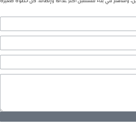
ين، وساهم في بناء مستقبل أكثر عدالة وإنصافًا. كل خطوة صغيرة