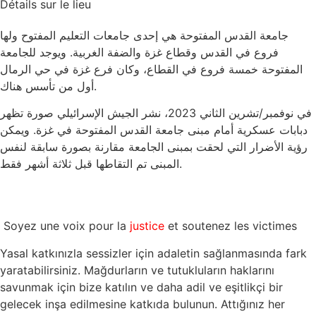
Détails sur le lieu
جامعة القدس المفتوحة هي إحدى جامعات التعليم المفتوح ولها
فروع في القدس وقطاع غزة والضفة الغربية. ويوجد للجامعة
المفتوحة خمسة فروع في القطاع، وكان فرع غزة في حي الرمال
أول من تأسس هناك.
في نوفمبر/تشرين الثاني 2023، نشر الجيش الإسرائيلي صورة تظهر
دبابات عسكرية أمام مبنى جامعة القدس المفتوحة في غزة. ويمكن
رؤية الأضرار التي لحقت بمبنى الجامعة مقارنة بصورة سابقة لنفس
المبنى تم التقاطها قبل ثلاثة أشهر فقط.
Soyez une voix pour la
justice
et soutenez les victimes
Yasal katkınızla sessizler için adaletin sağlanmasında fark
yaratabilirsiniz. Mağdurların ve tutukluların haklarını
savunmak için bize katılın ve daha adil ve eşitlikçi bir
gelecek inşa edilmesine katkıda bulunun. Attığınız her