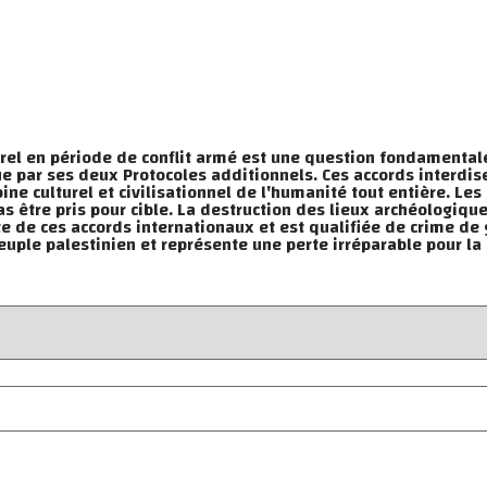
lturel en période de conflit armé est une question fondamenta
que par ses deux Protocoles additionnels. Ces accords interdis
ne culturel et civilisationnel de l'humanité tout entière. Les
as être pris pour cible. La destruction des lieux archéologiqu
 de ces accords internationaux et est qualifiée de crime de gu
uple palestinien et représente une perte irréparable pour la 