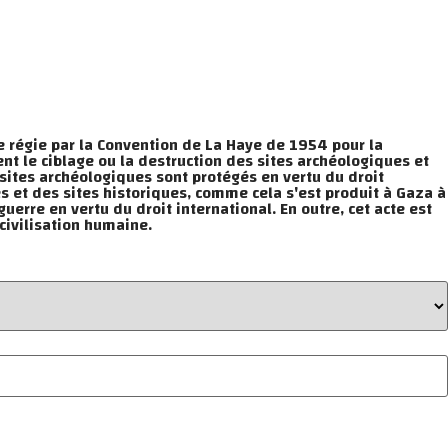
le régie par la Convention de La Haye de 1954 pour la
ent le ciblage ou la destruction des sites archéologiques et
 sites archéologiques sont protégés en vertu du droit
es et des sites historiques, comme cela s'est produit à Gaza à
erre en vertu du droit international. En outre, cet acte est
civilisation humaine.