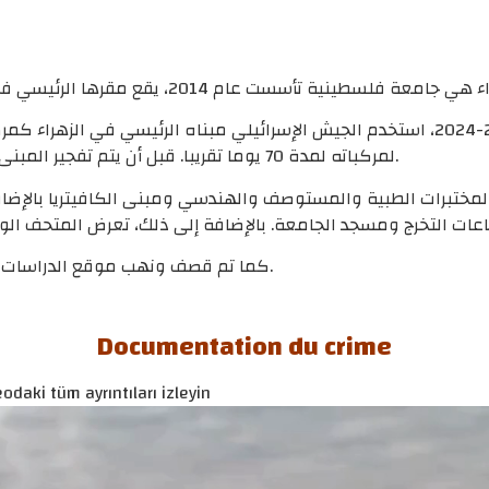
وقالت الجامعة إنه خلال الحرب الإسرائيلية على قطاع غزة 2023-2024، استخدم الجيش الإسرا
لمركباته لمدة 70 يوما تقريبا. قبل أن يتم تفجير المبنى الذي يضم كليتي البكالوريوس والدراسات العليا في 18 يناير 2024.
لمختبرات الطبية والمستوصف والهندسي ومبنى الكافيتريا بالإضاف
كما تم قصف ونهب موقع الدراسات المتوسطة في حي التفاح وموقع التعليم المستمر في حي الرمال.
Documentation du crime
odaki tüm ayrıntıları izleyin