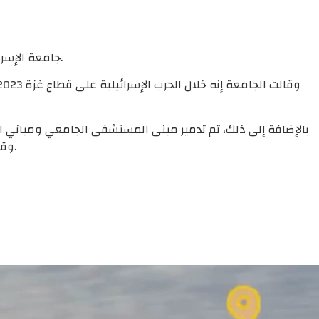
جامعة الإسراء هي جامعة فلسطينية تأسست عام 2014، يقع مقرها الرئيسي في مدينة الزهراء، ولها مواقع أخرى في حي الرمال وحي التفاح بغزة.
بالإضافة إلى ذلك، تم تدمير مبنى المستشفى الجامعي ومباني ا
وقاعات التخرج ومسجد الجامعة. بالإضافة إلى ذلك، تعرض المتحف الوطني الذي كان يضم ما يقرب من 3000 قطعة أثرية للنهب والتدمير.