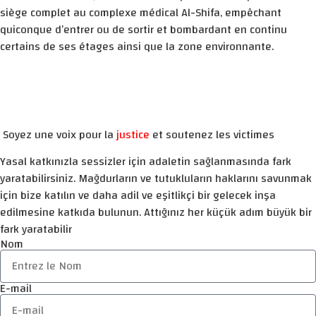
siège complet au complexe médical Al-Shifa, empêchant
quiconque d’entrer ou de sortir et bombardant en continu
certains de ses étages ainsi que la zone environnante.
Soyez une voix pour la
justice
et soutenez les victimes
Yasal katkınızla sessizler için adaletin sağlanmasında fark
yaratabilirsiniz. Mağdurların ve tutukluların haklarını savunmak
için bize katılın ve daha adil ve eşitlikçi bir gelecek inşa
edilmesine katkıda bulunun. Attığınız her küçük adım büyük bir
fark yaratabilir
Nom
E-mail