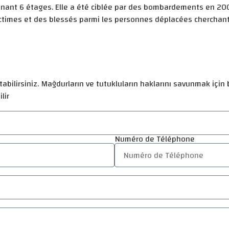
renant 6 étages. Elle a été ciblée par des bombardements en 200
imes et des blessés parmi les personnes déplacées cherchant r
abilirsiniz. Mağdurların ve tutukluların haklarını savunmak için b
lir
Numéro de Téléphone