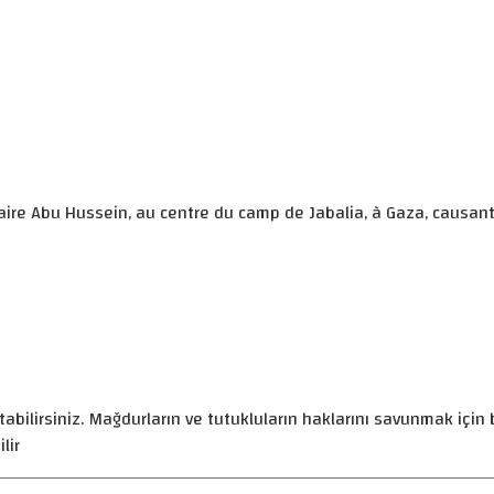
aire Abu Hussein, au centre du camp de Jabalia, à Gaza, causant
abilirsiniz. Mağdurların ve tutukluların haklarını savunmak için b
lir