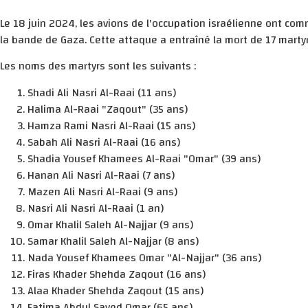
Le 18 juin 2024, les avions de l'occupation israélienne ont com
la bande de Gaza. Cette attaque a entraîné la mort de 17 marty
Les noms des martyrs sont les suivants :
Shadi Ali Nasri Al-Raai (11 ans)
Halima Al-Raai "Zaqout" (35 ans)
Hamza Rami Nasri Al-Raai (15 ans)
Sabah Ali Nasri Al-Raai (16 ans)
Shadia Yousef Khamees Al-Raai "Omar" (39 ans)
Hanan Ali Nasri Al-Raai (7 ans)
Mazen Ali Nasri Al-Raai (9 ans)
Nasri Ali Nasri Al-Raai (1 an)
Omar Khalil Saleh Al-Najjar (9 ans)
Samar Khalil Saleh Al-Najjar (8 ans)
Nada Yousef Khamees Omar "Al-Najjar" (36 ans)
Firas Khader Shehda Zaqout (16 ans)
Alaa Khader Shehda Zaqout (15 ans)
Fatima Abdul Sayed Omar (65 ans)