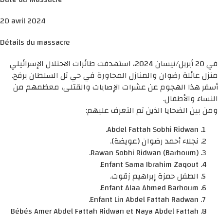
20 avril 2024
Détails du massacre
في 20 أبريل/نيسان 2024، استهدفت طائرات الاحتلال الإسرائيلي
منزل عائلة رضوان والمنازل المجاورة في حي تل السلطان برفح.
أسفر هذا الهجوم عن عشرات الإصابات والقتلى، معظمهم من
النساء والأطفال.
ومن بين الضحايا الذين تم التعرف عليهم:
Abdel Fattah Sobhi Ridwan.
نجلاء أحمد رضوان (عويضة).
Rawan Sobhi Ridwan (Barhoum).
Enfant Sama Ibrahim Zaqout.
الطفل حمزة إبراهيم زقوت.
Enfant Alaa Ahmed Barhoum.
Enfant Lin Abdel Fattah Radwan.
Bébés Amer Abdel Fattah Ridwan et Naya Abdel Fattah