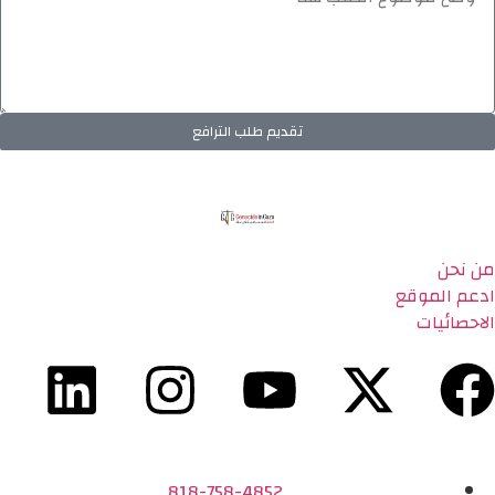
تقديم طلب الترافع
من نحن
ادعم الموقع
الاحصائيات
818-758-4852