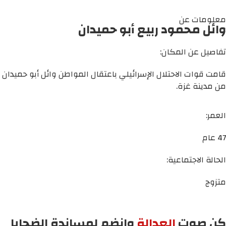
معلومات عن
وائل محمود ربيع أبو حميدان
تفاصيل عن المكان:
قامت قوات الاحتلال الإسرائيلي باعتقال المواطن وائل أبو حميدان
من مدينة غزة.
العمر:
47 عام
الحالة الاجتماعية:
متزوج
كن صوت
العدالة
وانضم لمساندة الضحايا