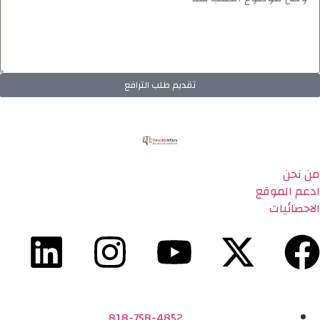
تقديم طلب الترافع
من نحن
ادعم الموقع
الاحصائيات
818-758-4852