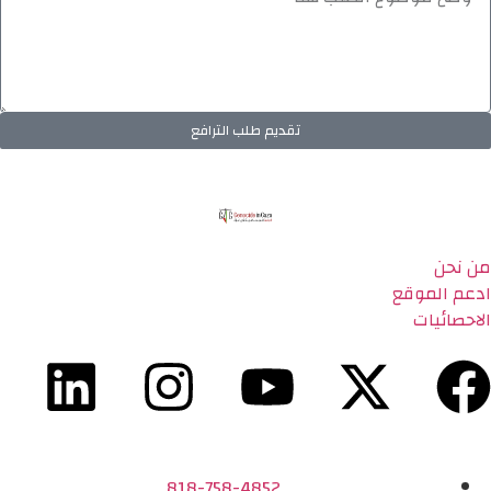
تقديم طلب الترافع
من نحن
ادعم الموقع
الاحصائيات
818-758-4852