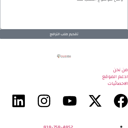
تقديم طلب الترافع
من نحن
ادعم الموقع
الاحصائيات
818-758-4852