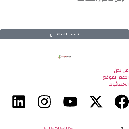
تقديم طلب الترافع
من نحن
ادعم الموقع
الاحصائيات
818-758-4852