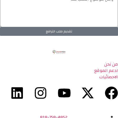
تقديم طلب الترافع
من نحن
ادعم الموقع
الاحصائيات
818-758-4852