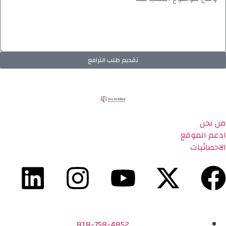
تقديم طلب الترافع
من نحن
ادعم الموقع
الاحصائيات
818-758-4852