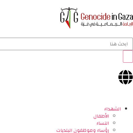
الشهداء
الأطفال
النساء
رؤساء وموظفون البلديات