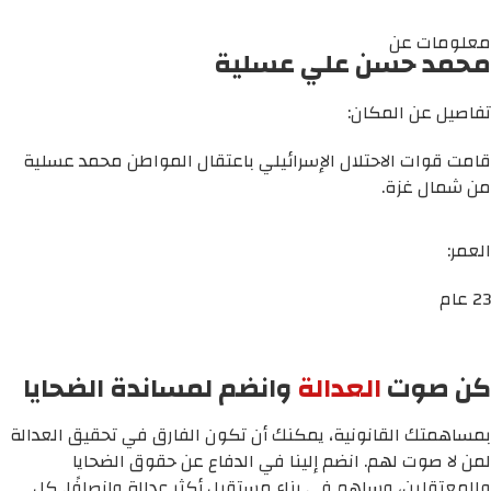
معلومات عن
محمد حسن علي عسلية
تفاصيل عن المكان:
قامت قوات الاحتلال الإسرائيلي باعتقال المواطن محمد عسلية
من شمال غزة.
العمر:
23 عام
كن صوت
العدالة
وانضم لمساندة الضحايا
بمساهمتك القانونية، يمكنك أن تكون الفارق في تحقيق العدالة
لمن لا صوت لهم. انضم إلينا في الدفاع عن حقوق الضحايا
والمعتقلين، وساهم في بناء مستقبل أكثر عدالة وإنصافًا. كل