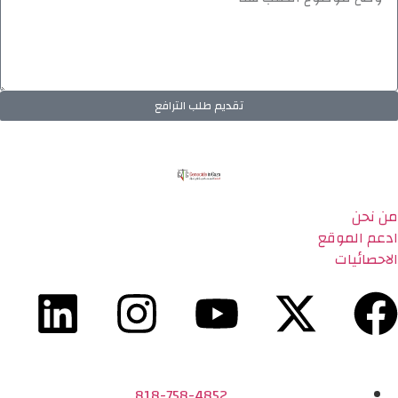
تقديم طلب الترافع
من نحن
ادعم الموقع
الاحصائيات
818-758-4852