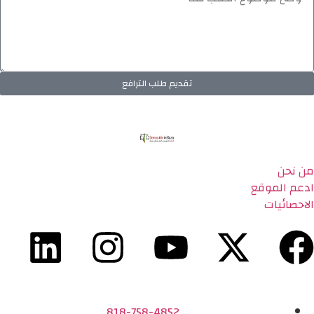
تقديم طلب الترافع
من نحن
ادعم الموقع
الاحصائيات
818-758-4852