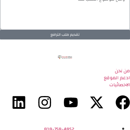
تقديم طلب الترافع
من نحن
ادعم الموقع
الاحصائيات
818-758-4852