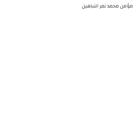
مؤمن محمد نمر النباهين