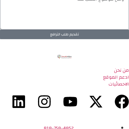
تقديم طلب الترافع
من نحن
ادعم الموقع
الاحصائيات
818-758-4852