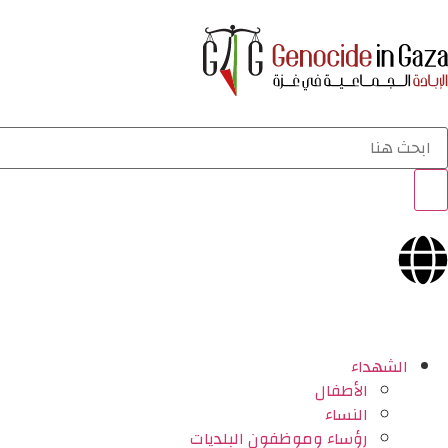
الشهداء
الأطفال
النساء
رؤساء وموظفون البلديات