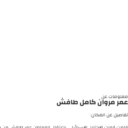
معلومات عن
عمر مروان كامل طافش
تفاصيل عن المكان:
قامت قوات الاحتلال الإسرائيلي باعتقال المواطن عمر طافش من م