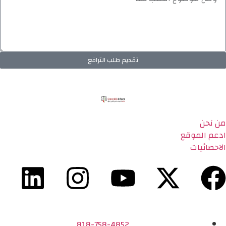
تقديم طلب الترافع
من نحن
ادعم الموقع
الاحصائيات
818-758-4852