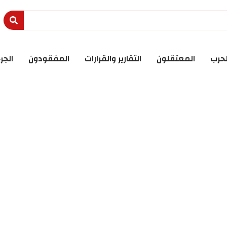
لحرب
المعتقلون
التقارير والقرارات
المفقودون
الجر