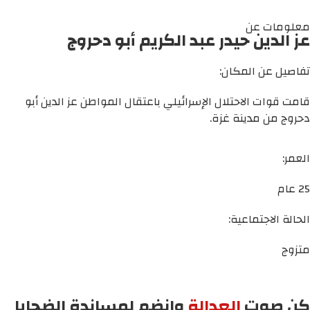
معلومات عن
عز الدين حيدر عبد الكريم أبو دحروج
تفاصيل عن المكان:
قامت قوات الاحتلال الإسرائيلي باعتقال المواطن عز الدين أبو
دحروج من مدينة غزة.
العمر:
25 عام
الحالة الاجتماعية:
متزوج
كن صوت
العدالة
وانضم لمساندة الضحايا